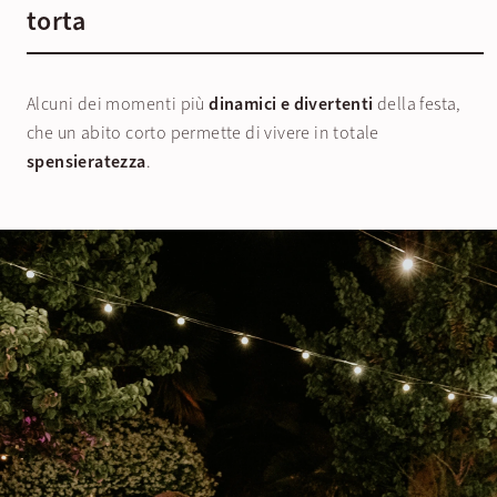
torta
Alcuni dei momenti più
dinamici e divertenti
della festa,
che un abito corto permette di vivere in totale
spensieratezza
.